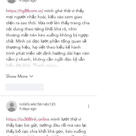
4 days ago
https://tg88com.io/
 mình ghé thử vì thấy 
mọi người nhắc hoài, kiểu vào xem giao 
diện ra sao thôi. Vừa mở lên thấy trang chia 
nội dung theo từng khối khá rõ, nhìn 
thoáng mắt nên kéo xuống không bị ngợp 
chữ. Mình có đọc lướt phần tổng quan về 
thương hiệu, họ viết theo kiểu kể hành 
trình phát triển với định hướng dài hạn nên 
nắm ý nhanh, không cần ngồi đọc kỹ vẫn 
hiểu đại khái. Thanh menu…
Show More
Like
Reply
nolafo.wle156+abc123
5 days ago
https://sv368link.online
 mình lướt thử vì 
thấy bạn bè gửi, tưởng đâu rối mà vào lại 
thấy bố cục chia khối khá gọn, kéo xuống 