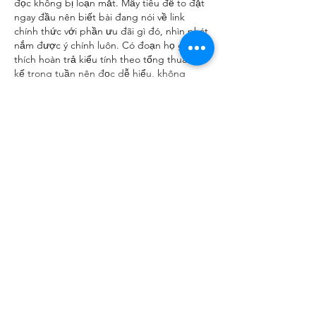
đọc không bị loạn mắt. Mấy tiêu đề to đặt 
ngay đầu nên biết bài đang nói về link 
chính thức với phần ưu đãi gì đó, nhìn phát 
nắm được ý chính luôn. Có đoạn họ giải 
thích hoàn trả kiểu tính theo tổng thua lũy 
kế trong tuần nên đọc dễ hiểu, không 
phải…
Show More
Like
Reply
billy24barne.s7.8.3.5
6 days ago
789bet
 mình cũng chỉ ghé thử vì thấy bạn 
bè nhắc nhiều, kiểu tò mò xem giao diện ra 
sao thôi chứ không ngồi nghiên cứu gì. Vào 
cái là thấy trang sắp xếp khá gọn, nhìn 
không bị rối mắt. Mình lướt một vòng trên 
điện thoại vẫn ổn, chữ với khoảng cách dễ 
chịu nên đọc nhanh được. Cái mình để ý 
nhất là họ chia nội dung theo từng khối rõ 