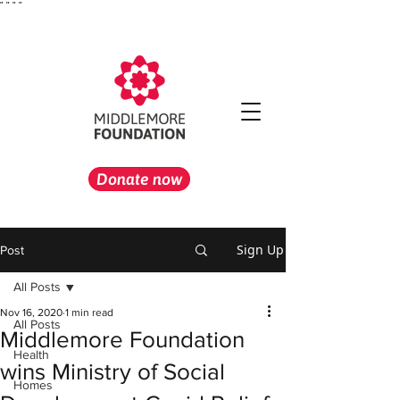
"
" "
"
Donate now
Sign Up
Post
All Posts
Nov 16, 2020
1 min read
All Posts
Middlemore Foundation
Health
wins Ministry of Social
Homes