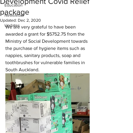
Development Covid Relief
Education
package
Newsletter
Updated:
Dec 2, 2020
Updates
We are very grateful to have been 
awarded a grant for $5752.75 from the 
Ministry of Social Development towards 
the purchase of hygiene items such as 
nappies, sanitary products, soap and 
toothbrushes for vulnerable families in 
South Auckland. 